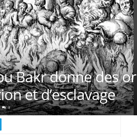
Abu Bakr donne des o
ion et d’esclavage
8