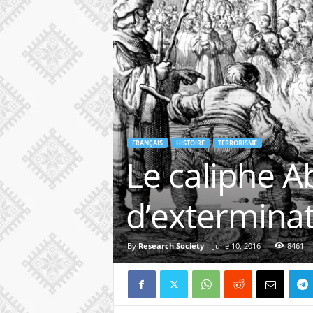
FRANÇAIS
HISTOIRE
TERRORISME
Le caliphe 
d’exterminat
By
Research Society
-
June 10, 2016
8461