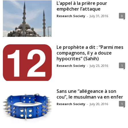
L’appel à la prière pour
empêcher l’attaque
Research Society
-
July 31, 2016
0
Le prophète a dit : “Parmi mes
compagnons, il y a douze
hypocrites” (Sahih)
Research Society
-
July 23, 2016
1
Sans une “allégeance à son
cou”, le musulman va en enfer
Research Society
-
July 20, 2016
1