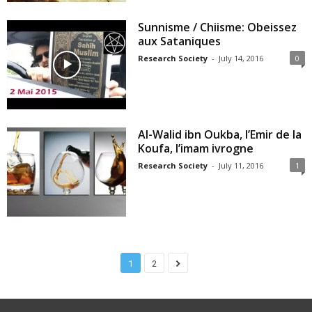
Sunnisme / Chiisme: Obeissez
aux Sataniques
Research Society
-
July 14, 2016
0
Al-Walid ibn Oukba, l’Emir de la
Koufa, l’imam ivrogne
Research Society
-
July 11, 2016
1
1
2