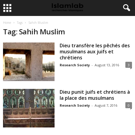
Home
Tags
Sahih Muslim
Tag: Sahih Muslim
Dieu transfère les pêchés des
musulmans aux juifs et
chrétiens
Research Society
-
August 13, 2016
3
Dieu punit juifs et chrétiens à
la place des musulmans
Research Society
-
August 7, 2016
0