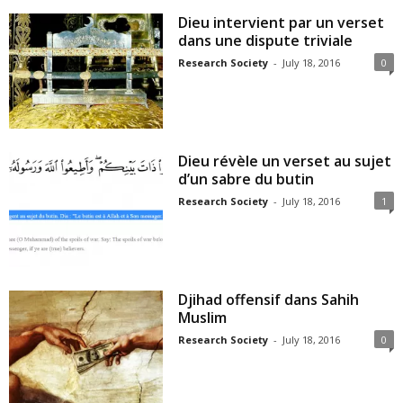
Dieu intervient par un verset
dans une dispute triviale
Research Society
-
July 18, 2016
0
Dieu révèle un verset au sujet
d’un sabre du butin
Research Society
-
July 18, 2016
1
Djihad offensif dans Sahih
Muslim
Research Society
-
July 18, 2016
0