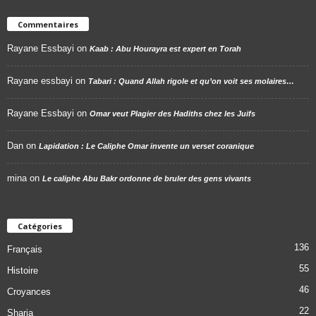
Commentaires
Rayane Essbayi
on
Kaab : Abu Hourayra est expert en Torah
Rayane essbayi
on
Tabari : Quand Allah rigole et qu’on voit ses molaires…
Rayane Essbayi
on
Omar veut Plagier des Hadiths chez les Juifs
Dan
on
Lapidation : Le Caliphe Omar invente un verset coranique
mina
on
Le caliphe Abu Bakr ordonne de bruler des gens vivants
Catégories
136
Français
55
Histoire
46
Croyances
22
Sharia