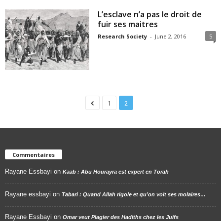
L’esclave n’a pas le droit de
fuir ses maitres
Research Society
-
June 2, 2016
5
1
2
Commentaires
Rayane Essbayi
on
Kaab : Abu Hourayra est expert en Torah
Rayane essbayi
on
Tabari : Quand Allah rigole et qu’on voit ses molaires…
Rayane Essbayi
on
Omar veut Plagier des Hadiths chez les Juifs