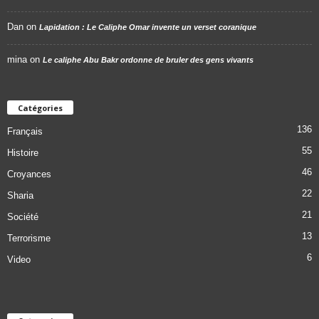
Dan
on
Lapidation : Le Caliphe Omar invente un verset coranique
mina
on
Le caliphe Abu Bakr ordonne de bruler des gens vivants
Catégories
136
Français
55
Histoire
46
Croyances
22
Sharia
21
Société
13
Terrorisme
6
Video