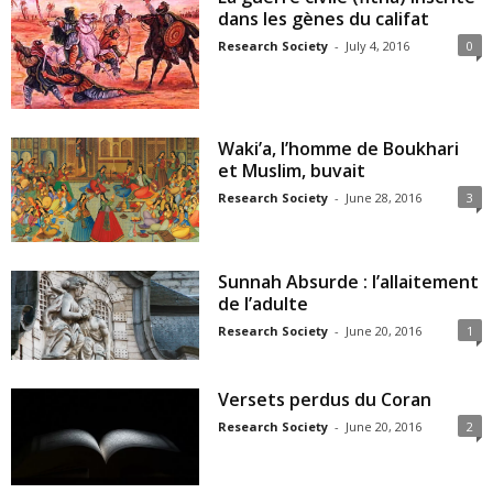
dans les gènes du califat
Research Society
-
July 4, 2016
0
Waki’a, l’homme de Boukhari
et Muslim, buvait
Research Society
-
June 28, 2016
3
Sunnah Absurde : l’allaitement
de l’adulte
Research Society
-
June 20, 2016
1
Versets perdus du Coran
Research Society
-
June 20, 2016
2