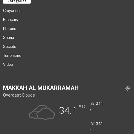
Categories
Croyances
Français
Histoire
Sharia
Société
Terrorisme
Video
MAKKAH AL MUKARRAMAH
Overcast Clouds
34.1
°
C
34.1
°
34.1
°