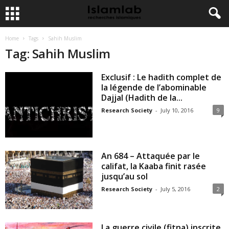
Home
Tags
Sahih Muslim
Tag: Sahih Muslim
Exclusif : Le hadith complet de
la légende de l’abominable
Dajjal (Hadith de la...
Research Society
-
July 10, 2016
9
An 684 – Attaquée par le
califat, la Kaaba finit rasée
jusqu’au sol
Research Society
-
July 5, 2016
2
La guerre civile (fitna) inscrite