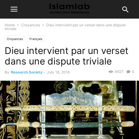
Home
Croyances
Dieu intervient par un verset dans une dispute
triviale
Croyances
Français
Dieu intervient par un verset
dans une dispute triviale
4627
0
By
Research Society
-
July 18, 2016