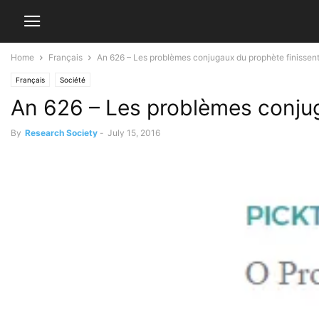
Home
Français
An 626 – Les problèmes conjugaux du prophète finissen
Français
Société
An 626 – Les problèmes conjug
By
Research Society
-
July 15, 2016