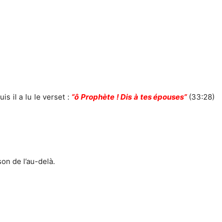
s il a lu le verset :
“ô Prophète ! Dis à tes épouses”
(33:28)
on de l’au-delà.