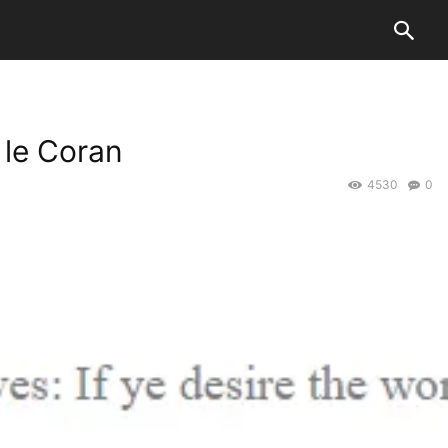
 le Coran
4530
0