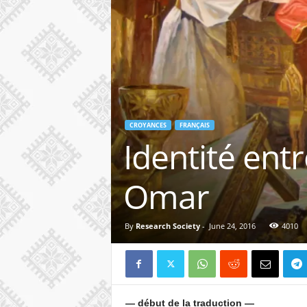
CROYANCES
FRANÇAIS
Identité entr
Omar
By
Research Society
-
June 24, 2016
4010
— début de la traduction —