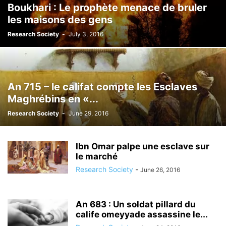
Boukhari : Le prophète menace de bruler
les maisons des gens
Research Society
-
July 3, 2016
An 715 – le califat compte les Esclaves
Maghrébins en «...
Research Society
-
June 29, 2016
Ibn Omar palpe une esclave sur
le marché
Research Society
-
June 26, 2016
An 683 : Un soldat pillard du
calife omeyyade assassine le...