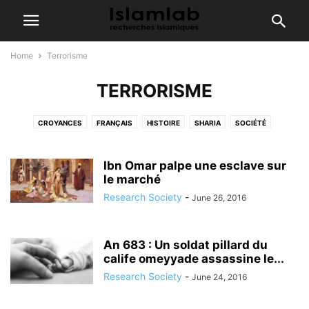
Home
Terrorisme
TERRORISME
CROYANCES
FRANÇAIS
HISTOIRE
SHARIA
SOCIÉTÉ
TERRORISME
VIDEO
Ibn Omar palpe une esclave sur
le marché
Research Society
-
June 26, 2016
An 683 : Un soldat pillard du
calife omeyyade assassine le...
Research Society
-
June 24, 2016