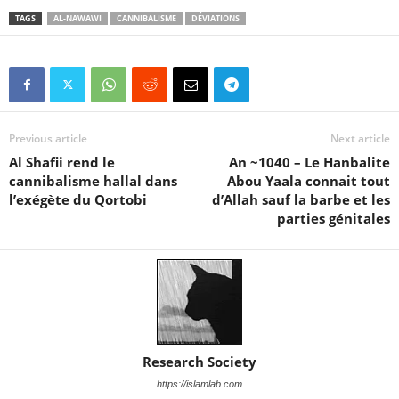
TAGS
AL-NAWAWI
CANNIBALISME
DÉVIATIONS
Previous article
Next article
Al Shafii rend le
An ~1040 – Le Hanbalite
cannibalisme hallal dans
Abou Yaala connait tout
l’exégète du Qortobi
d’Allah sauf la barbe et les
parties génitales
Research Society
https://islamlab.com