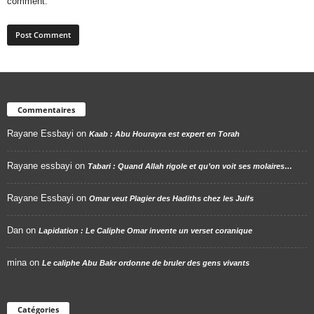
comment.
Commentaires
Rayane Essbayi
on
Kaab : Abu Hourayra est expert en Torah
Rayane essbayi
on
Tabari : Quand Allah rigole et qu’on voit ses molaires…
Rayane Essbayi
on
Omar veut Plagier des Hadiths chez les Juifs
Dan
on
Lapidation : Le Caliphe Omar invente un verset coranique
mina
on
Le caliphe Abu Bakr ordonne de bruler des gens vivants
Catégories