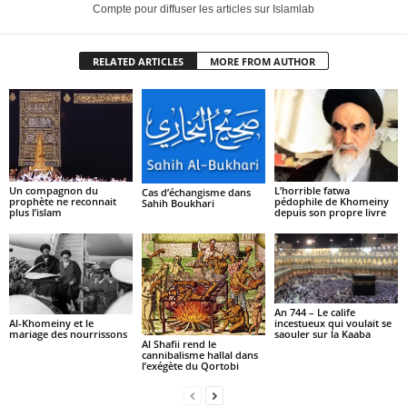
Compte pour diffuser les articles sur Islamlab
RELATED ARTICLES
MORE FROM AUTHOR
Un compagnon du
L’horrible fatwa
Cas d’échangisme dans
prophète ne reconnait
pédophile de Khomeiny
Sahih Boukhari
plus l’islam
depuis son propre livre
An 744 – Le calife
Al-Khomeiny et le
incestueux qui voulait se
mariage des nourrissons
saouler sur la Kaaba
Al Shafii rend le
cannibalisme hallal dans
l’exégète du Qortobi