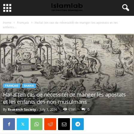
Home
Français
Hallal (en cas de nécessité) de manger les apostats et les
enfants...
FRANÇAIS
SHARIA
Hallal (en cas de nécessité) de manger les apostats
et les enfants des non-musulmans
By
Research Society
-
July 1, 2016
6591
0