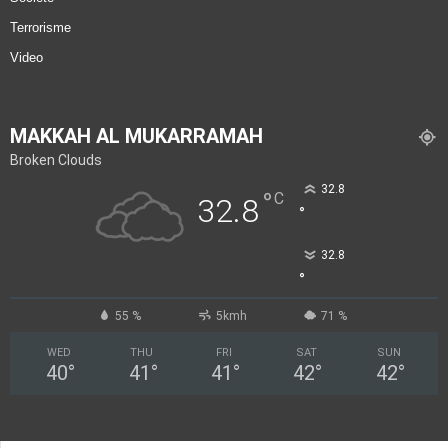
Terrorisme
Video
MAKKAH AL MUKARRAMAH
Broken Clouds
32.8
°
C
32.8
°
32.8
°
55 %
5kmh
71 %
WED
THU
FRI
SAT
SUN
40
°
41
°
41
°
42
°
42
°