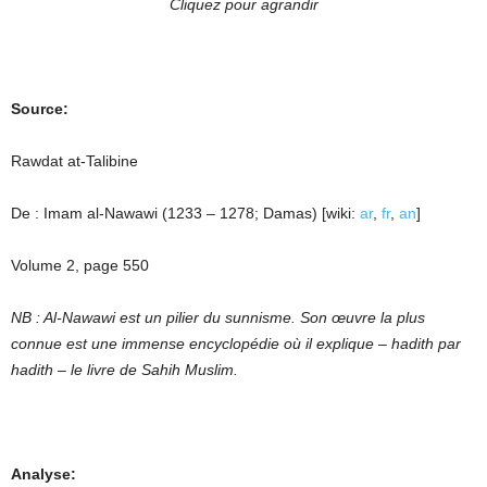
Cliquez pour agrandir
Source:
Rawdat at-Talibine
De : Imam al-Nawawi (1233 – 1278; Damas) [wiki:
ar
,
fr
,
an
]
Volume 2, page 550
NB : Al-Nawawi est un pilier du sunnisme. Son œuvre la plus
connue est une immense encyclopédie où il explique – hadith par
hadith – le livre de Sahih Muslim.
Analyse: