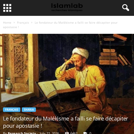
Home
Français
Le fondateur du Malékisme a failli se faire décapiter pour
apostasie !
FRANÇAIS
SHARIA
Le fondateur du Malékisme a failli se faire décapiter
pour apostasie !
By
Research Society
-
July 22, 2016
6462
0