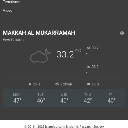
Terrorisme
Video
MAKKAH AL MUKARRAMAH
Few Clouds
33.2
°
C
33.2
°
33.2
°
25 %
3.2kmh
12 %
MON
TUE
WED
THU
FRI
47
°
46
°
40
°
42
°
40
°
© 2016 - 2026 Islamlab.com & Islamic Research Society