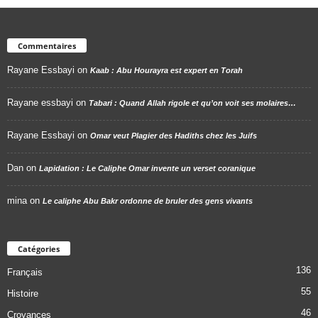
Commentaires
Rayane Essbayi
on
Kaab : Abu Hourayra est expert en Torah
Rayane essbayi
on
Tabari : Quand Allah rigole et qu’on voit ses molaires…
Rayane Essbayi
on
Omar veut Plagier des Hadiths chez les Juifs
Dan
on
Lapidation : Le Caliphe Omar invente un verset coranique
mina
on
Le caliphe Abu Bakr ordonne de bruler des gens vivants
Catégories
136
Français
55
Histoire
46
Croyances