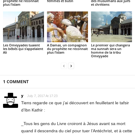
prophète ne reconnait
femmes et butin
des musulmans aux juifs
plus l’islam
et chrétiens
Les Omeyyades tuaient
A Damas, un compagnon
Le premier qui changera
les bébés qui s’appelaient
du prophète ne reconnait
ma sunnah sera un
Ali
plus l’islam
homme de la tribu
Omeyyade
1 COMMENT
y
July 7, 2017 At 17:23
Tiens regarde ce que j’ai découvert en feuilletant le tafsir
d’Ibn Kathir :
_Tous les gens du Livre croiront à Jésus avant sa mort
quand il descendra du ciel pour tuer l’Antéchrist, et à cette