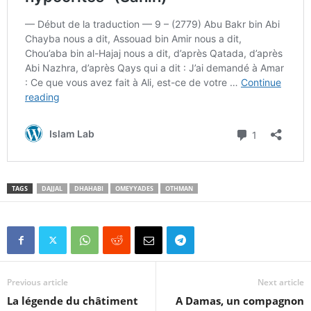
TAGS
DAJJAL
DHAHABI
OMEYYADES
OTHMAN
Previous article
Next article
La légende du châtiment
A Damas, un compagnon