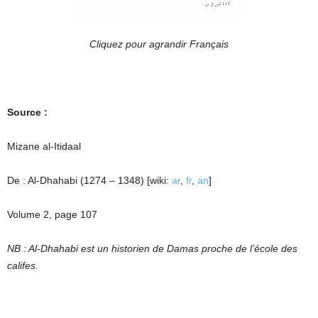
Cliquez pour agrandir Français
Source :
Mizane al-Itidaal
De : Al-Dhahabi (1274 – 1348) [wiki:
ar
,
fr
,
an
]
Volume 2, page 107
NB : Al-Dhahabi est un historien de Damas proche de l’école des
califes.