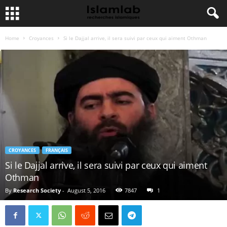
Home
Croyances
Si le Dajjal arrive, il sera suivi par ceux qui aiment Othman
CROYANCES
FRANÇAIS
Si le Dajjal arrive, il sera suivi par ceux qui aiment
Othman
By
Research Society
-
August 5, 2016
7847
1