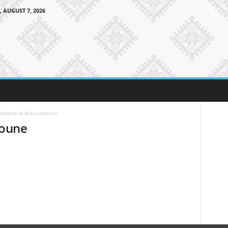
, AUGUST 7, 2026
Habane-Al-Majrouhoune
houne