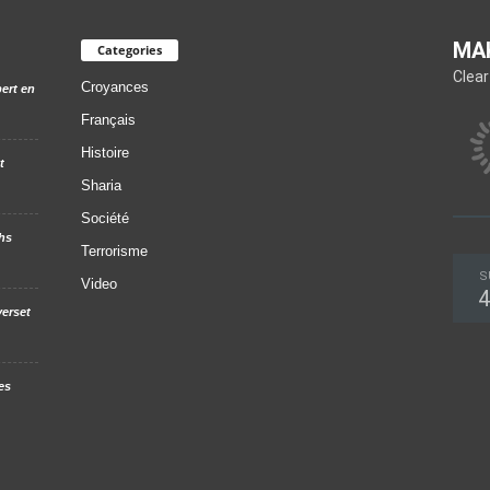
MA
Categories
Clear
Croyances
ert en
Français
Histoire
t
Sharia
Société
hs
Terrorisme
S
Video
4
verset
es