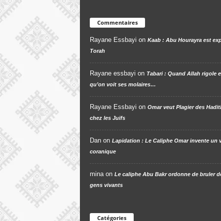
Commentaires
Rayane Essbayi
on
Kaab : Abu Hourayra est exp
Torah
Rayane essbayi
on
Tabari : Quand Allah rigole e
qu’on voit ses molaires…
Rayane Essbayi
on
Omar veut Plagier des Hadit
chez les Juifs
Dan
on
Lapidation : Le Caliphe Omar invente un 
coranique
mina
on
Le caliphe Abu Bakr ordonne de bruler d
gens vivants
Catégories