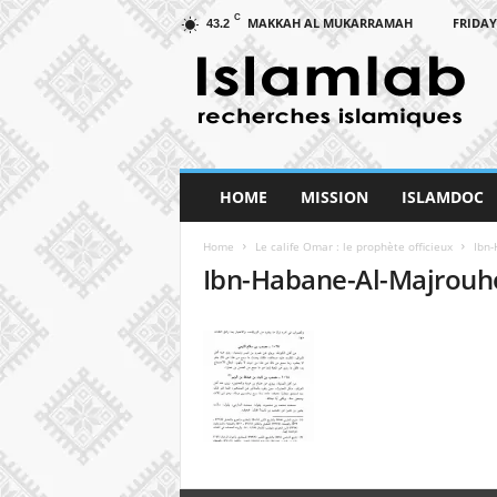
C
MAKKAH AL MUKARRAMAH
FRIDAY
43.2
I
s
l
a
m
L
a
HOME
MISSION
ISLAMDOC
b
Home
Le calife Omar : le prophète officieux
Ibn-
Ibn-Habane-Al-Majrou