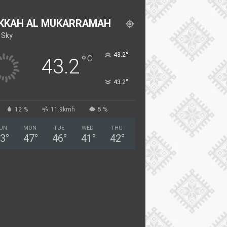
KKAH AL MUKARRAMAH
 Sky
°
43.2
°
C
43.2
°
43.2
12 %
11.9kmh
5 %
UN
MON
TUE
WED
THU
3
°
47
°
46
°
41
°
42
°