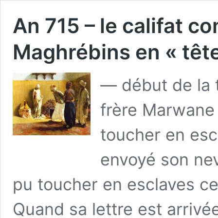
An 715 – le califat c
Maghrébins en « têt
— début de la 
frère Marwane 
toucher en escl
envoyé son nev
pu toucher en esclaves ce
Quand sa lettre est arrivée