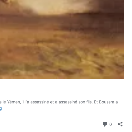
Yémen, il l’a assassiné et a assassiné son fils. Et Boussra a
An
g
661
–
Comment
0
Le