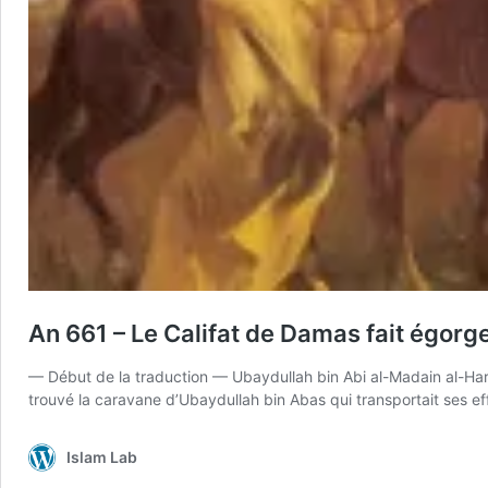
An 661 – Le Califat de Damas fait égorg
— Début de la traduction — Ubaydullah bin Abi al-Madain al-Hari
trouvé la caravane d’Ubaydullah bin Abas qui transportait ses effe
Islam Lab