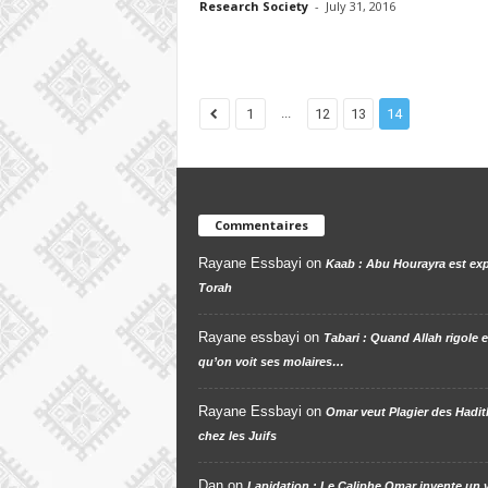
Research Society
-
July 31, 2016
...
1
12
13
14
Commentaires
Rayane Essbayi
on
Kaab : Abu Hourayra est exp
Torah
Rayane essbayi
on
Tabari : Quand Allah rigole e
qu’on voit ses molaires…
Rayane Essbayi
on
Omar veut Plagier des Hadit
chez les Juifs
Dan
on
Lapidation : Le Caliphe Omar invente un 