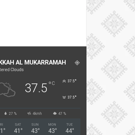
KKAH AL MUKARRAMAH
tered Clouds
°
37.5
°
C
37.5
°
37.5
27 %
4kmh
47 %
RI
SAT
SUN
MON
TUE
1
°
41
°
43
°
43
°
44
°