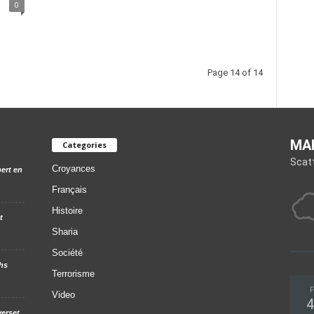
0
Page 14 of 14
MA
Categories
Scat
Croyances
ert en
Français
Histoire
t
Sharia
Société
hs
Terrorisme
F
Video
4
verset