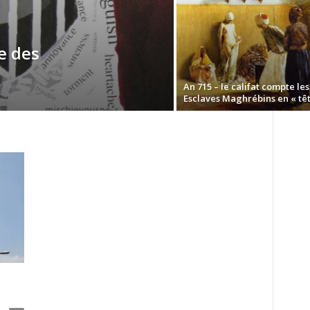
e des
An 715 – le califat compte les
Esclaves Maghrébins en « tête