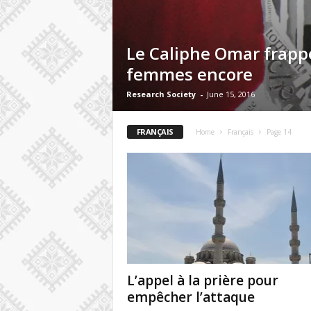
Le Caliphe Omar frapp
femmes encore
Research Society
-
June 15, 2016
FRANÇAIS
Home
Français
Page 14
L’appel à la prière pour
empêcher l’attaque